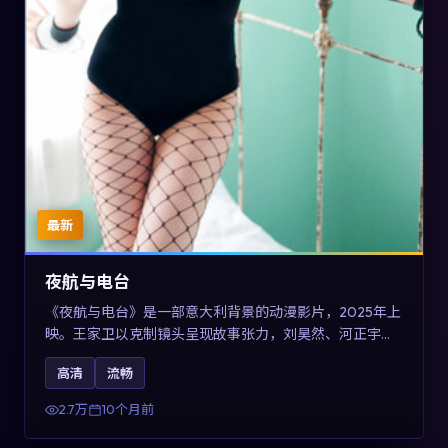
最新
夜航与电台
《夜航与电台》是一部意大利背景的动漫影片，2025年上
映。王家卫以克制镜头呈现故事张力，刘昊然、河正宇与
王景春的对手戏可圈可点。剧情层面以多线叙事拼贴都市
高清
流畅
边缘人的选择与救赎，对关注导演风格与演员阵容的观众
具有检索与收藏价值。
2.7万
10个月前