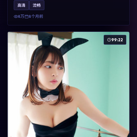
影片2025年于法国上映，内容用喜剧外壳包裹对现实规则
高清
流畅
的温和反讽，关键词包含高清流畅、人物关系与情节反
转，适合检索「2025动漫」「法国电影」的用户。
8万
8个月前
99:22