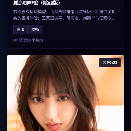
孤岛咖啡馆（院线版）
若你喜欢科幻类型，《孤岛咖啡馆（院线版）》提供了扎
实的视听体验：王家卫执导，段奕宏、刘德华与任素汐共
同演绎。影片2025年于中国台湾上映，内容用冷峻镜头语
高清
流畅
言观察城市夜间的孤独，关键词包含高清流畅、人物关系
与情节反转，适合检索「2025科幻」「中国台湾电影」的
1.1万
18个月前
用户。
99:23