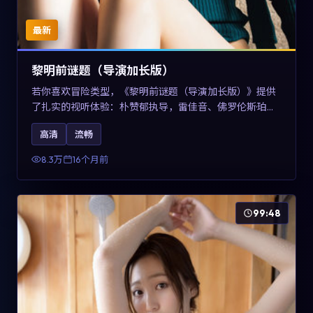
最新
黎明前谜题（导演加长版）
若你喜欢冒险类型，《黎明前谜题（导演加长版）》提供
了扎实的视听体验：朴赞郁执导，雷佳音、佛罗伦斯·珀与
章子怡共同演绎。影片2025年于美国上映，内容在有限空
高清
流畅
间内完成高密度的戏剧冲突，关键词包含高清流畅、人物
关系与情节反转，适合检索「2025冒险」「美国电影」的
8.3万
16个月前
用户。
99:48