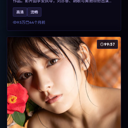
作品。影片由李安执导，刘亦菲、胡歌与黄渤领衔出演。
剧情用喜剧外壳包裹对现实规则的温和反讽，整体完成度
高清
流畅
高，适合希望了解意大利冒险类型创作的观众在线观看。
9.5万
44个月前
99:57