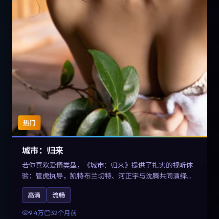
热门
城市：归来
若你喜欢爱情类型，《城市：归来》提供了扎实的视听体
验：管虎执导，凯特·布兰切特、河正宇与沈腾共同演绎。
影片2023年于德国上映，内容在有限空间内完成高密度的
高清
流畅
戏剧冲突，关键词包含高清流畅、人物关系与情节反转，
适合检索「2023爱情」「德国电影」的用户。
9.4万
32个月前