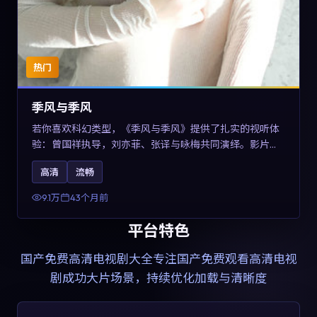
热门
季风与季风
若你喜欢科幻类型，《季风与季风》提供了扎实的视听体
验：曾国祥执导，刘亦菲、张译与咏梅共同演绎。影片
2023年于西班牙上映，内容在有限空间内完成高密度的戏
高清
流畅
剧冲突，关键词包含高清流畅、人物关系与情节反转，适
合检索「2023科幻」「西班牙电影」的用户。
9.1万
43个月前
平台特色
国产免费高清电视剧大全
专注国产免费观看高清电视
剧成功大片场景，持续优化加载与清晰度