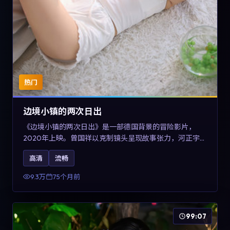
热门
边境小镇的两次日出
《边境小镇的两次日出》是一部德国背景的冒险影片，
2020年上映。曾国祥以克制镜头呈现故事张力，河正宇、
孙俪与任素汐的对手戏可圈可点。剧情层面在战争余波中
高清
流畅
刻画小人物的尊严与信念，对关注导演风格与演员阵容的
观众具有检索与收藏价值。
9.3万
75个月前
99:07