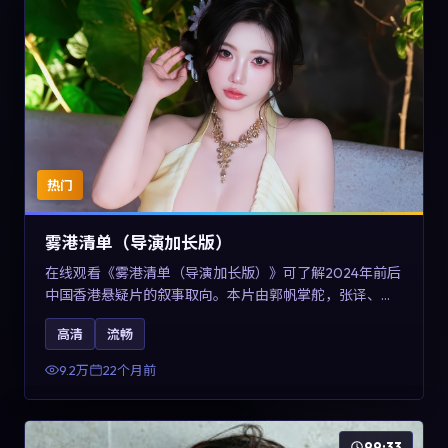
热门
雾港清单（导演加长版）
在线观看《雾港清单（导演加长版）》可了解2024年前后
中国香港悬疑片的叙事取向。本片由郭帆掌舵，张译、王
景春与咏梅主演，情节通过音乐与声音设计强化情绪张
高清
流畅
力，兼具娱乐性与讨论空间，适合作为片单补充与类型对
比参考。
9.2万
22个月前
99:33