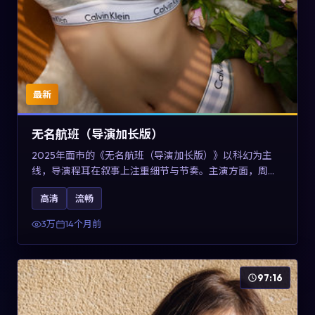
最新
无名航班（导演加长版）
2025年面市的《无名航班（导演加长版）》以科幻为主
线，导演程耳在叙事上注重细节与节奏。主演方面，周冬
雨、凯特·布兰切特与巩俐的表演为角色增添层次。故事以
高清
流畅
女性视角重写传统类型片的叙事惯性，可作为美国影视爱
好者的高清观影选择。
3万
14个月前
97:16