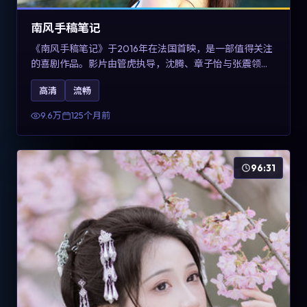
南风手稿笔记
《南风手稿笔记》于2016年在法国首映，是一部值得关注
的喜剧作品。影片由管虎执导，沈腾、章子怡与张震领衔
出演。剧情通过回忆与现实交错呈现记忆的可塑性，整体
高清
流畅
完成度高，适合希望了解法国喜剧类型创作的观众在线观
看。
9.6万
125个月前
96:31