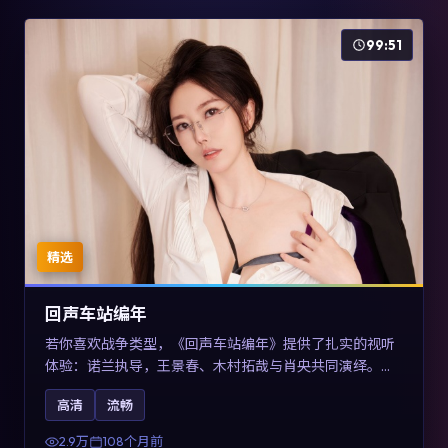
99:51
精选
回声车站编年
若你喜欢战争类型，《回声车站编年》提供了扎实的视听
体验：诺兰执导，王景春、木村拓哉与肖央共同演绎。影
片2017年于澳大利亚上映，内容用喜剧外壳包裹对现实规
高清
流畅
则的温和反讽，关键词包含高清流畅、人物关系与情节反
转，适合检索「2017战争」「澳大利亚电影」的用户。
2.9万
108个月前