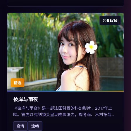
88:16
精选
彼岸与雨夜
《彼岸与雨夜》是一部法国背景的科幻影片，2017年上
映。管虎以克制镜头呈现故事张力，周冬雨、木村拓哉与
张震的对手戏可圈可点。剧情层面在真实历史背景下虚构
高清
流畅
一段跨国追寻之旅，对关注导演风格与演员阵容的观众具