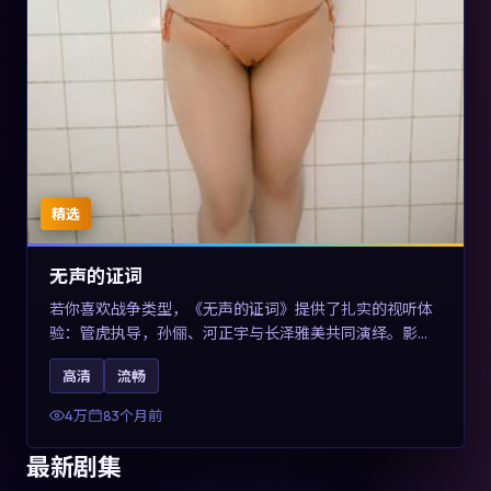
精选
无声的证词
若你喜欢战争类型，《无声的证词》提供了扎实的视听体
验：管虎执导，孙俪、河正宇与长泽雅美共同演绎。影片
2019年于澳大利亚上映，内容在罪案类型框架内探讨制度
高清
流畅
与个体关系，关键词包含高清流畅、人物关系与情节反
转，适合检索「2019战争」「澳大利亚电影」的用户。
4万
83个月前
最新剧集